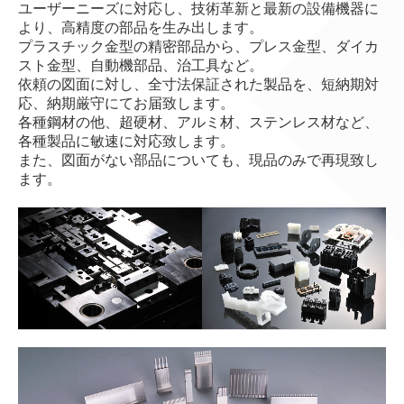
ユーザーニーズに対応し、技術革新と最新の設備機器に
選別／組立
より、高精度の部品を生み出します。
プラスチック金型の精密部品から、プレス金型、ダイカ
海外事業
スト金型、自動機部品、治工具など。
依頼の図面に対し、全寸法保証された製品を、短納期対
品質保証
応、納期厳守にてお届致します。
各種鋼材の他、超硬材、アルミ材、ステンレス材など、
主要設備
各種製品に敏速に対応致します。
また、図面がない部品についても、現品のみで再現致し
採用情報
ます。
応募フォーム
お問合せ
個人情報保護方針